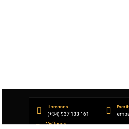
Llamanos
Escrí
(+34) 937 133 161
emba
Visítanos