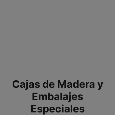
Proyectos con
Embalajes de Gran
Cajas de Madera y
Volumen
Embalajes
Especiales