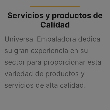
Asesoramiento en
Servicios y productos de
materia de
Calidad
embalaje y trincaje
Universal Embaladora dedica
su gran experiencia en su
Embalajes de Gran Volumen
sector para proporcionar esta
variedad de productos y
servicios de alta calidad.